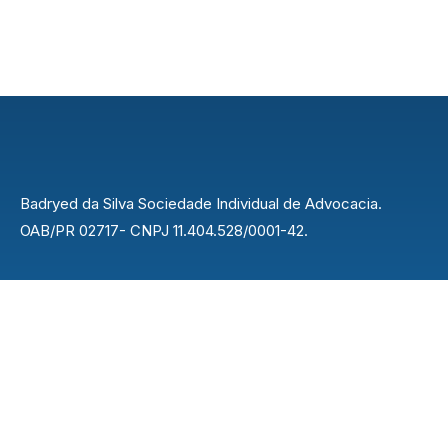
Badryed da Silva Sociedade Individual de Advocacia.
OAB/PR 02717- CNPJ 11.404.528/0001-42.
Endereço
Rua Nilo Peçanha, 42 - Centro, Rolândia - PR,
86600-037
Contato
43 3015-4622
easybuilder@gmail.com