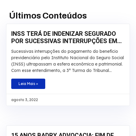
Últimos Conteúdos
INSS TERÁ DE INDENIZAR SEGURADO
POR SUCESSIVAS INTERRUPÇÕES EM
APOSENTADORIA
Sucessivas interrupções do pagamento do benefício
previdenciário pelo Instituto Nacional do Seguro Social
(INSS) ultrapassam a esfera econômica e patrimonial.
Com esse entendimento, a 3ª Turma do Tribunal
Regional Federal da 3ª Região manteve, por
unanimidade, a condenação da autarquia por danos
Leia Mais »
morais e aumentou a indenização a ser paga a um
segurado de R$ 20 mil para R$ 30 mil. O caso envolve
agosto 3, 2022
um homem que teve por diversas vezes sua
aposentadoria por invalidez interrompida pelo INSS.
De acordo com os autos, o laudo técnico apontou que
a incapacidade do beneficiário é total e teve início em
junho de 2008. No recurso,
15 ANOS BADRY ADVOCACIA: FIM DE