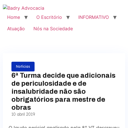
Home
O Escritório
INFORMATIVO
Atuação
Nós na Sociedade
Notícias
6ª Turma decide que adicionais
de periculosidade e de
insalubridade não são
obrigatórios para mestre de
obras
10 abril 2019
O laudo pericial analisado pela 8ª VT descreveu