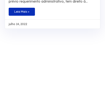
prévio requerimento administrativo, tem direito à
conversão em dinheiro da licença-prêmio não
usufruída durante a atividade funcional nem contada
Leia Mais »
em dobro para a aposentadoria, sob pena de
enriquecimento ilícito do ente público. Baseado na
julho 14, 2022
redação original do artigo 87, parágrafo 2º, da Lei
8.112/1990 e no artigo 7º da Lei 9.527/1997, o
colegiado definiu, também, que não é necessário
comprovar que a licença não tenha sido tirada por
necessidade do serviço. O ministro Sérgio