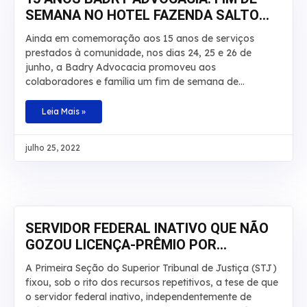
SEMANA NO HOTEL FAZENDA SALTO
BANDEIRANTES
Ainda em comemoração aos 15 anos de serviços
prestados à comunidade, nos dias 24, 25 e 26 de
junho, a Badry Advocacia promoveu aos
colaboradores e família um fim de semana de
descanso, lazer e aventuras no Hotel Fazenda Salto
Bandeirantes, em Santa Fé, Paraná. Na ocasião,
Leia Mais »
haviam atividades para todos os gostos: tirolesa,
cachoeira, trilha, pedalinho, caiaque, arborismo,
julho 25, 2022
escalada, hidroginástica e piscinas. A ideia foi
comemorar essa data especial proporcionando aos
colaboradores um momento que fosse marcante para
cada um e que fugisse do tradicional, com
descontração, tempo de qualidade e contato com a
natureza em companhia da família
SERVIDOR FEDERAL INATIVO QUE NÃO
GOZOU LICENÇA-PRÊMIO POR
QUALQUER MOTIVO DEVE RECEBER EM
A Primeira Seção do Superior Tribunal de Justiça (STJ)
DINHEIRO
fixou, sob o rito dos recursos repetitivos, a tese de que
o servidor federal inativo, independentemente de