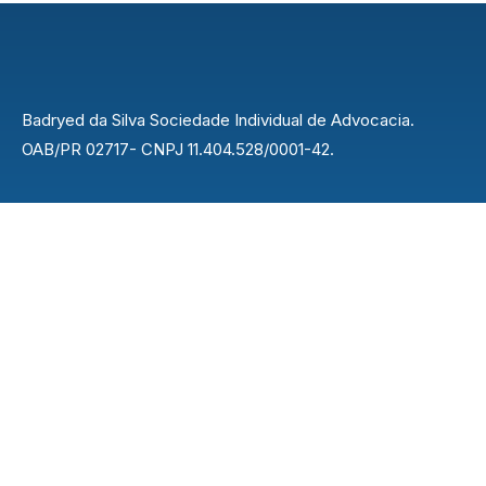
Badryed da Silva Sociedade Individual de Advocacia.
OAB/PR 02717- CNPJ 11.404.528/0001-42.
Endereço
Rua Nilo Peçanha, 42 - Centro, Rolândia - PR,
86600-037
Contato
43 3015-4622
easybuilder@gmail.com
Explorar
Inicio
Sobre
Serviços