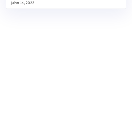
julho 14, 2022
redação original do artigo 87, parágrafo 2º, da Lei
8.112/1990 e no artigo 7º da Lei 9.527/1997, o
colegiado definiu, também, que não é necessário
comprovar que a licença não tenha sido tirada por
necessidade do serviço. O ministro Sérgio