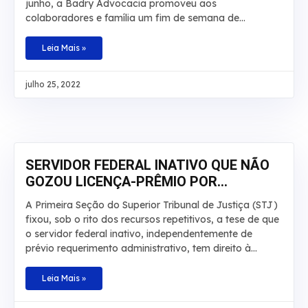
junho, a Badry Advocacia promoveu aos
colaboradores e família um fim de semana de
descanso, lazer e aventuras no Hotel Fazenda Salto
Bandeirantes, em Santa Fé, Paraná. Na ocasião,
Leia Mais »
haviam atividades para todos os gostos: tirolesa,
cachoeira, trilha, pedalinho, caiaque, arborismo,
julho 25, 2022
escalada, hidroginástica e piscinas. A ideia foi
comemorar essa data especial proporcionando aos
colaboradores um momento que fosse marcante para
cada um e que fugisse do tradicional, com
descontração, tempo de qualidade e contato com a
natureza em companhia da família
SERVIDOR FEDERAL INATIVO QUE NÃO
GOZOU LICENÇA-PRÊMIO POR
QUALQUER MOTIVO DEVE RECEBER EM
A Primeira Seção do Superior Tribunal de Justiça (STJ)
DINHEIRO
fixou, sob o rito dos recursos repetitivos, a tese de que
o servidor federal inativo, independentemente de
prévio requerimento administrativo, tem direito à
conversão em dinheiro da licença-prêmio não
usufruída durante a atividade funcional nem contada
Leia Mais »
em dobro para a aposentadoria, sob pena de
enriquecimento ilícito do ente público. Baseado na