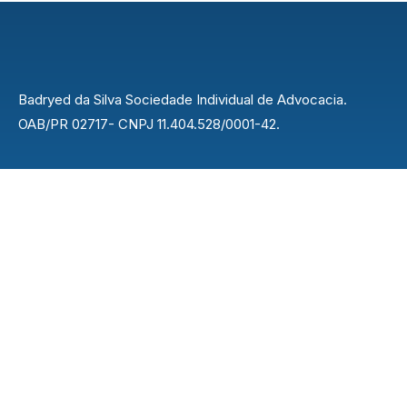
Badryed da Silva Sociedade Individual de Advocacia.
OAB/PR 02717- CNPJ 11.404.528/0001-42.
Endereço
Rua Nilo Peçanha, 42 - Centro, Rolândia - PR,
86600-037
Contato
43 3015-4622
easybuilder@gmail.com
Explorar
Inicio
Sobre
Serviços