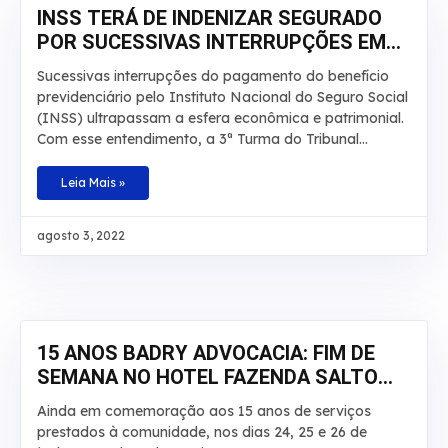
INSS TERÁ DE INDENIZAR SEGURADO
POR SUCESSIVAS INTERRUPÇÕES EM
APOSENTADORIA
Sucessivas interrupções do pagamento do benefício
previdenciário pelo Instituto Nacional do Seguro Social
(INSS) ultrapassam a esfera econômica e patrimonial.
Com esse entendimento, a 3ª Turma do Tribunal
Regional Federal da 3ª Região manteve, por
unanimidade, a condenação da autarquia por danos
Leia Mais »
morais e aumentou a indenização a ser paga a um
segurado de R$ 20 mil para R$ 30 mil. O caso envolve
agosto 3, 2022
um homem que teve por diversas vezes sua
aposentadoria por invalidez interrompida pelo INSS.
De acordo com os autos, o laudo técnico apontou que
a incapacidade do beneficiário é total e teve início em
junho de 2008. No recurso,
15 ANOS BADRY ADVOCACIA: FIM DE
SEMANA NO HOTEL FAZENDA SALTO
BANDEIRANTES
Ainda em comemoração aos 15 anos de serviços
prestados à comunidade, nos dias 24, 25 e 26 de