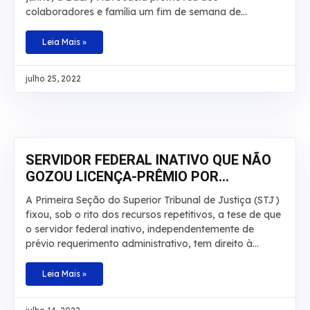
colaboradores e família um fim de semana de
descanso, lazer e aventuras no Hotel Fazenda Salto
Bandeirantes, em Santa Fé, Paraná. Na ocasião,
Leia Mais »
haviam atividades para todos os gostos: tirolesa,
cachoeira, trilha, pedalinho, caiaque, arborismo,
julho 25, 2022
escalada, hidroginástica e piscinas. A ideia foi
comemorar essa data especial proporcionando aos
colaboradores um momento que fosse marcante para
cada um e que fugisse do tradicional, com
descontração, tempo de qualidade e contato com a
natureza em companhia da família
SERVIDOR FEDERAL INATIVO QUE NÃO
GOZOU LICENÇA-PRÊMIO POR
QUALQUER MOTIVO DEVE RECEBER EM
A Primeira Seção do Superior Tribunal de Justiça (STJ)
DINHEIRO
fixou, sob o rito dos recursos repetitivos, a tese de que
o servidor federal inativo, independentemente de
prévio requerimento administrativo, tem direito à
conversão em dinheiro da licença-prêmio não
usufruída durante a atividade funcional nem contada
Leia Mais »
em dobro para a aposentadoria, sob pena de
enriquecimento ilícito do ente público. Baseado na