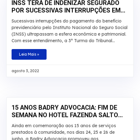
INSS TERÁ DE INDENIZAR SEGURADO
POR SUCESSIVAS INTERRUPÇÕES EM
APOSENTADORIA
Sucessivas interrupções do pagamento do benefício
previdenciário pelo Instituto Nacional do Seguro Social
(INSS) ultrapassam a esfera econômica e patrimonial.
Com esse entendimento, a 3ª Turma do Tribunal
Regional Federal da 3ª Região manteve, por
unanimidade, a condenação da autarquia por danos
Leia Mais »
morais e aumentou a indenização a ser paga a um
segurado de R$ 20 mil para R$ 30 mil. O caso envolve
agosto 3, 2022
um homem que teve por diversas vezes sua
aposentadoria por invalidez interrompida pelo INSS.
De acordo com os autos, o laudo técnico apontou que
a incapacidade do beneficiário é total e teve início em
junho de 2008. No recurso,
15 ANOS BADRY ADVOCACIA: FIM DE
SEMANA NO HOTEL FAZENDA SALTO
BANDEIRANTES
Ainda em comemoração aos 15 anos de serviços
prestados à comunidade, nos dias 24, 25 e 26 de
junho, a Badry Advocacia promoveu aos