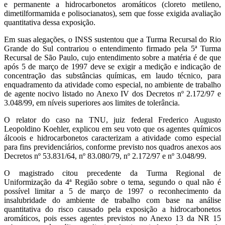
e permanente a hidrocarbonetos aromáticos (cloreto metileno,
dimetilformamida e polisocianatos), sem que fosse exigida avaliação
quantitativa dessa exposição.
Em suas alegações, o INSS sustentou que a Turma Recursal do Rio
Grande do Sul contrariou o entendimento firmado pela 5ª Turma
Recursal de São Paulo, cujo entendimento sobre a matéria é de que
após 5 de março de 1997 deve se exigir a medição e indicação de
concentração das substâncias químicas, em laudo técnico, para
enquadramento da atividade como especial, no ambiente de trabalho
de agente nocivo listado no Anexo IV dos Decretos nº 2.172/97 e
3.048/99, em níveis superiores aos limites de tolerância.
O relator do caso na TNU, juiz federal Frederico Augusto
Leopoldino Koehler, explicou em seu voto que os agentes químicos
álcoois e hidrocarbonetos caracterizam a atividade como especial
para fins previdenciários, conforme previsto nos quadros anexos aos
Decretos nº 53.831/64, nº 83.080/79, nº 2.172/97 e nº 3.048/99.
O magistrado citou precedente da Turma Regional de
Uniformização da 4ª Região sobre o tema, segundo o qual não é
possível limitar a 5 de março de 1997 o reconhecimento da
insalubridade do ambiente de trabalho com base na análise
quantitativa do risco causado pela exposição a hidrocarbonetos
aromáticos, pois esses agentes previstos no Anexo 13 da NR 15