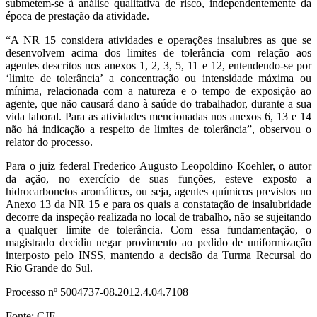
submetem-se à análise qualitativa de risco, independentemente da
época de prestação da atividade.
“A NR 15 considera atividades e operações insalubres as que se
desenvolvem acima dos limites de tolerância com relação aos
agentes descritos nos anexos 1, 2, 3, 5, 11 e 12, entendendo-se por
‘limite de tolerância’ a concentração ou intensidade máxima ou
mínima, relacionada com a natureza e o tempo de exposição ao
agente, que não causará dano à saúde do trabalhador, durante a sua
vida laboral. Para as atividades mencionadas nos anexos 6, 13 e 14
não há indicação a respeito de limites de tolerância”, observou o
relator do processo.
Para o juiz federal Frederico Augusto Leopoldino Koehler, o autor
da ação, no exercício de suas funções, esteve exposto a
hidrocarbonetos aromáticos, ou seja, agentes químicos previstos no
Anexo 13 da NR 15 e para os quais a constatação de insalubridade
decorre da inspeção realizada no local de trabalho, não se sujeitando
a qualquer limite de tolerância. Com essa fundamentação, o
magistrado decidiu negar provimento ao pedido de uniformização
interposto pelo INSS, mantendo a decisão da Turma Recursal do
Rio Grande do Sul.
Processo nº 5004737-08.2012.4.04.7108
Fonte: CJF