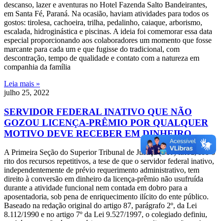
descanso, lazer e aventuras no Hotel Fazenda Salto Bandeirantes,
em Santa Fé, Paraná. Na ocasião, haviam atividades para todos os
gostos: tirolesa, cachoeira, trilha, pedalinho, caiaque, arborismo,
escalada, hidroginástica e piscinas. A ideia foi comemorar essa data
especial proporcionando aos colaboradores um momento que fosse
marcante para cada um e que fugisse do tradicional, com
descontração, tempo de qualidade e contato com a natureza em
companhia da família
Leia mais »
julho 25, 2022
SERVIDOR FEDERAL INATIVO QUE NÃO
GOZOU LICENÇA-PRÊMIO POR QUALQUER
MOTIVO DEVE RECEBER EM DINHEIRO
A Primeira Seção do Superior Tribunal de Justiça (STJ) fixou, sob o
rito dos recursos repetitivos, a tese de que o servidor federal inativo,
independentemente de prévio requerimento administrativo, tem
direito à conversão em dinheiro da licença-prêmio não usufruída
durante a atividade funcional nem contada em dobro para a
aposentadoria, sob pena de enriquecimento ilícito do ente público.
Baseado na redação original do artigo 87, parágrafo 2º, da Lei
8.112/1990 e no artigo 7º da Lei 9.527/1997, o colegiado definiu,