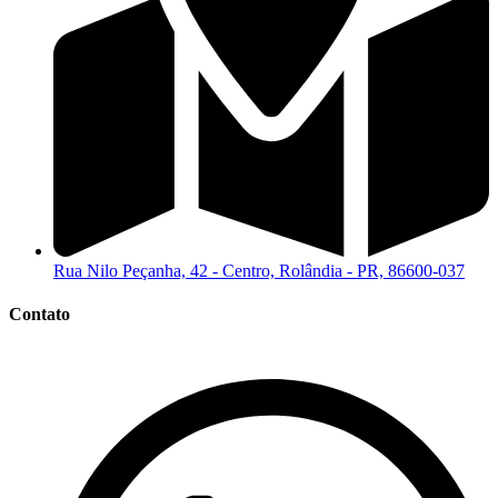
Rua Nilo Peçanha, 42 - Centro, Rolândia - PR, 86600-037
Contato