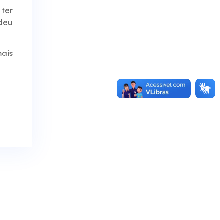
 ter
 deu
ais