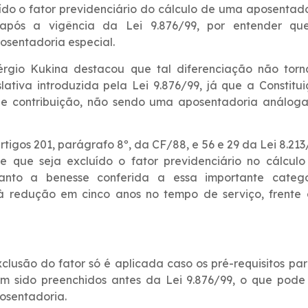
ído o fator previdenciário do cálculo de uma aposentad
após a vigência da Lei 9.876/99, por entender qu
osentadoria especial.
érgio Kukina destacou que tal diferenciação não torn
ativa introduzida pela Lei 9.876/99, já que a Constitu
de contribuição, não sendo uma aposentadoria análoga
tigos 201, parágrafo 8º, da CF/88, e 56 e 29 da Lei 8.213
 que seja excluído o fator previdenciário no cálculo
uanto a benesse conferida a essa importante catego
 à redução em cinco anos no tempo de serviço, frente
lusão do fator só é aplicada caso os pré-requisitos pa
m sido preenchidos antes da Lei 9.876/99, o que pode
osentadoria.