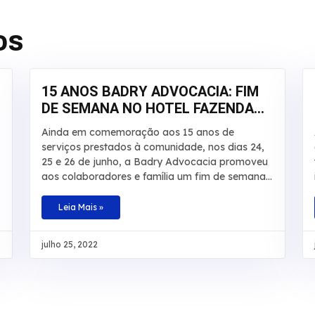
os
15 ANOS BADRY ADVOCACIA: FIM
DE SEMANA NO HOTEL FAZENDA
SALTO BANDEIRANTES
Ainda em comemoração aos 15 anos de
serviços prestados à comunidade, nos dias 24,
25 e 26 de junho, a Badry Advocacia promoveu
aos colaboradores e família um fim de semana
de descanso, lazer e aventuras no Hotel
Fazenda Salto Bandeirantes, em Santa Fé,
Leia Mais »
Paraná. Na ocasião, haviam atividades para
todos os gostos: tirolesa, cachoeira, trilha,
julho 25, 2022
pedalinho, caiaque, arborismo, escalada,
hidroginástica e piscinas. A ideia foi comemorar
essa data especial proporcionando aos
colaboradores um momento que fosse
marcante para cada um e que fugisse do