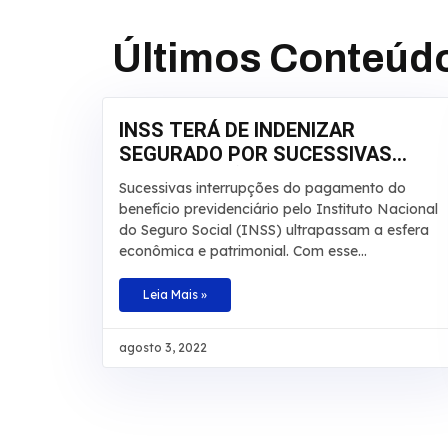
Últimos Conteúd
INSS TERÁ DE INDENIZAR
SEGURADO POR SUCESSIVAS
INTERRUPÇÕES EM
Sucessivas interrupções do pagamento do
APOSENTADORIA
benefício previdenciário pelo Instituto Nacional
do Seguro Social (INSS) ultrapassam a esfera
econômica e patrimonial. Com esse
entendimento, a 3ª Turma do Tribunal Regional
Federal da 3ª Região manteve, por
Leia Mais »
unanimidade, a condenação da autarquia por
danos morais e aumentou a indenização a ser
agosto 3, 2022
paga a um segurado de R$ 20 mil para R$ 30
mil. O caso envolve um homem que teve por
diversas vezes sua aposentadoria por invalidez
interrompida pelo INSS. De acordo com os
autos, o laudo técnico apontou que a