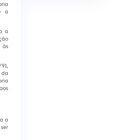
oria
e a
a a
ição
 às
/91,
 da
ria
 aos
ra a
 ser