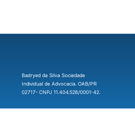
incapacidade do beneficiário é total e teve início
em junho de 2008. No recurso,
Badryed da Silva Sociedade
Individual de Advocacia. OAB/PR
02717- CNPJ 11.404.528/0001-42.