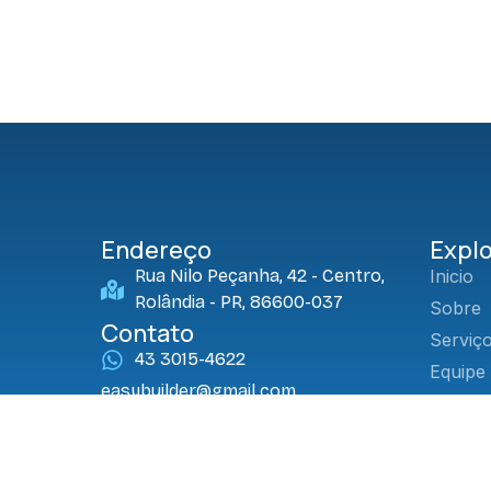
tradicional, com descontração, tempo de
qualidade e contato com a natureza em
companhia da família
Endereço
Explo
Rua Nilo Peçanha, 42 - Centro,
Inicio
Rolândia - PR, 86600-037
Sobre
Contato
Serviç
43 3015-4622
Equipe
easybuilder@gmail.com
Blog