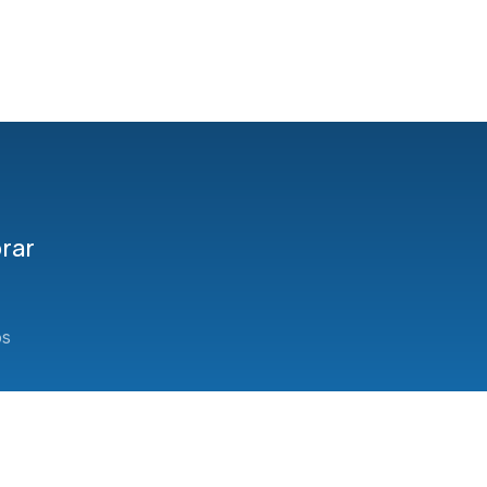
tenha sido tirada por necessidade do serviço. O
ministro Sérgio
rar
os