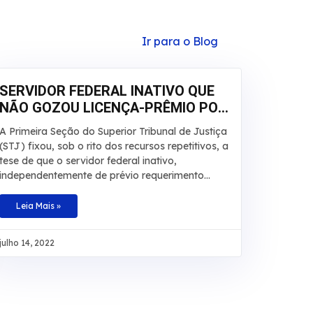
Ir para o Blog
SERVIDOR FEDERAL INATIVO QUE
NÃO GOZOU LICENÇA-PRÊMIO POR
QUALQUER MOTIVO DEVE RECEBER
A Primeira Seção do Superior Tribunal de Justiça
EM DINHEIRO
(STJ) fixou, sob o rito dos recursos repetitivos, a
tese de que o servidor federal inativo,
independentemente de prévio requerimento
administrativo, tem direito à conversão em
dinheiro da licença-prêmio não usufruída
Leia Mais »
durante a atividade funcional nem contada em
dobro para a aposentadoria, sob pena de
julho 14, 2022
enriquecimento ilícito do ente público. Baseado
na redação original do artigo 87, parágrafo 2º,
da Lei 8.112/1990 e no artigo 7º da Lei
9.527/1997, o colegiado definiu, também, que
não é necessário comprovar que a licença não