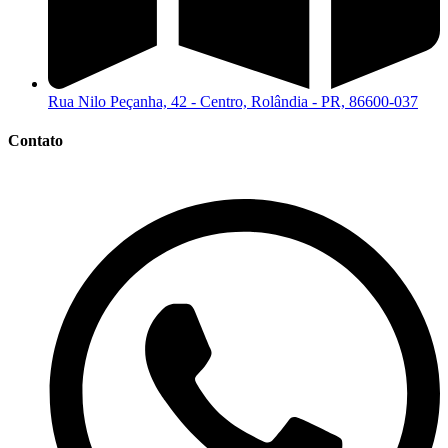
Rua Nilo Peçanha, 42 - Centro, Rolândia - PR, 86600-037
Contato