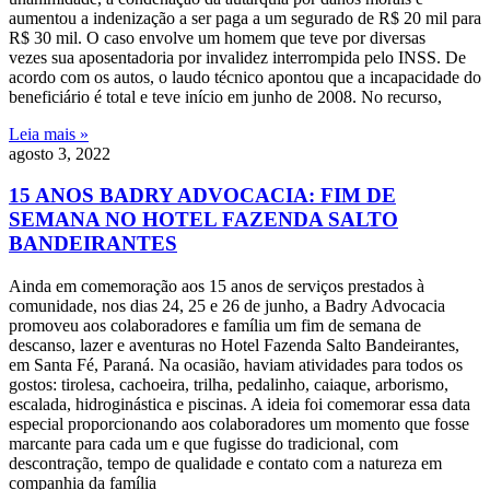
aumentou a indenização a ser paga a um segurado de R$ 20 mil para
R$ 30 mil. O caso envolve um homem que teve por diversas
vezes sua aposentadoria por invalidez interrompida pelo INSS. De
acordo com os autos, o laudo técnico apontou que a incapacidade do
beneficiário é total e teve início em junho de 2008. No recurso,
Leia mais »
agosto 3, 2022
15 ANOS BADRY ADVOCACIA: FIM DE
SEMANA NO HOTEL FAZENDA SALTO
BANDEIRANTES
Ainda em comemoração aos 15 anos de serviços prestados à
comunidade, nos dias 24, 25 e 26 de junho, a Badry Advocacia
promoveu aos colaboradores e família um fim de semana de
descanso, lazer e aventuras no Hotel Fazenda Salto Bandeirantes,
em Santa Fé, Paraná. Na ocasião, haviam atividades para todos os
gostos: tirolesa, cachoeira, trilha, pedalinho, caiaque, arborismo,
escalada, hidroginástica e piscinas. A ideia foi comemorar essa data
especial proporcionando aos colaboradores um momento que fosse
marcante para cada um e que fugisse do tradicional, com
descontração, tempo de qualidade e contato com a natureza em
companhia da família