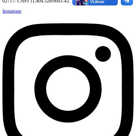
02717- CNPJ 11.404.528/0001-42.
Instagram