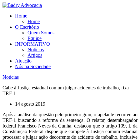
Ir
para
Home
o
Home
conteúdo
O Escritório
Quem Somos
Equipe
INFORMATIVO
Notícias
Artigos
Atuação
Nós na Sociedade
Notícias
Cabe à Justiça estadual comum julgar acidentes de trabalho, fixa
TRF-1
14 agosto 2019
Após a análise da questão pelo primeiro grau, o apelante recorreu ao
TRF-1 buscando a reforma da sentença. O relator, desembargador
federal Francisco Neves da Cunha, destacou que o artigo 109, I, da
Constituição Federal dispõe que compete à Justiça comum estadual
processar e julgar ação decorrente de acidente de trabalho, inclusive