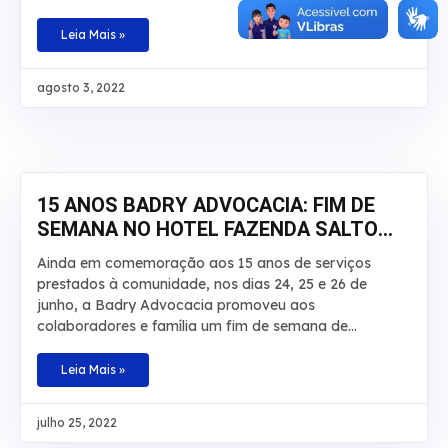
Regional Federal da 3ª Região manteve, por
unanimidade, a condenação da autarquia por danos
Leia Mais »
morais e aumentou a indenização a ser paga a um
segurado de R$ 20 mil para R$ 30 mil. O caso envolve
agosto 3, 2022
um homem que teve por diversas vezes sua
aposentadoria por invalidez interrompida pelo INSS.
De acordo com os autos, o laudo técnico apontou que
a incapacidade do beneficiário é total e teve início em
junho de 2008. No recurso,
15 ANOS BADRY ADVOCACIA: FIM DE
SEMANA NO HOTEL FAZENDA SALTO
BANDEIRANTES
Ainda em comemoração aos 15 anos de serviços
prestados à comunidade, nos dias 24, 25 e 26 de
junho, a Badry Advocacia promoveu aos
colaboradores e família um fim de semana de
descanso, lazer e aventuras no Hotel Fazenda Salto
Bandeirantes, em Santa Fé, Paraná. Na ocasião,
Leia Mais »
haviam atividades para todos os gostos: tirolesa,
cachoeira, trilha, pedalinho, caiaque, arborismo,
julho 25, 2022
escalada, hidroginástica e piscinas. A ideia foi