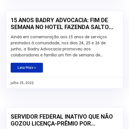
De acordo com os autos, o laudo técnico apontou que
a incapacidade do beneficiário é total e teve início em
junho de 2008. No recurso,
15 ANOS BADRY ADVOCACIA: FIM DE
SEMANA NO HOTEL FAZENDA SALTO
BANDEIRANTES
Ainda em comemoração aos 15 anos de serviços
prestados à comunidade, nos dias 24, 25 e 26 de
junho, a Badry Advocacia promoveu aos
colaboradores e família um fim de semana de
descanso, lazer e aventuras no Hotel Fazenda Salto
Bandeirantes, em Santa Fé, Paraná. Na ocasião,
Leia Mais »
haviam atividades para todos os gostos: tirolesa,
cachoeira, trilha, pedalinho, caiaque, arborismo,
julho 25, 2022
escalada, hidroginástica e piscinas. A ideia foi
comemorar essa data especial proporcionando aos
colaboradores um momento que fosse marcante para
cada um e que fugisse do tradicional, com
descontração, tempo de qualidade e contato com a
natureza em companhia da família
SERVIDOR FEDERAL INATIVO QUE NÃO
GOZOU LICENÇA-PRÊMIO POR