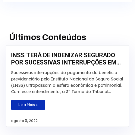
Últimos Conteúdos
INSS TERÁ DE INDENIZAR SEGURADO
POR SUCESSIVAS INTERRUPÇÕES EM
APOSENTADORIA
Sucessivas interrupções do pagamento do benefício
previdenciário pelo Instituto Nacional do Seguro Social
(INSS) ultrapassam a esfera econômica e patrimonial.
Com esse entendimento, a 3ª Turma do Tribunal
Regional Federal da 3ª Região manteve, por
unanimidade, a condenação da autarquia por danos
Leia Mais »
morais e aumentou a indenização a ser paga a um
segurado de R$ 20 mil para R$ 30 mil. O caso envolve
agosto 3, 2022
um homem que teve por diversas vezes sua
aposentadoria por invalidez interrompida pelo INSS.