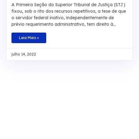
QUALQUER MOTIVO DEVE RECEBER EM
A Primeira Seção do Superior Tribunal de Justiça (STJ)
DINHEIRO
fixou, sob o rito dos recursos repetitivos, a tese de que
o servidor federal inativo, independentemente de
prévio requerimento administrativo, tem direito à
conversão em dinheiro da licença-prêmio não
usufruída durante a atividade funcional nem contada
Leia Mais »
em dobro para a aposentadoria, sob pena de
enriquecimento ilícito do ente público. Baseado na
julho 14, 2022
redação original do artigo 87, parágrafo 2º, da Lei
8.112/1990 e no artigo 7º da Lei 9.527/1997, o
colegiado definiu, também, que não é necessário
comprovar que a licença não tenha sido tirada por
necessidade do serviço. O ministro Sérgio