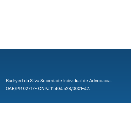
Badryed da Silva Sociedade Individual de Advocacia.
OAB/PR 02717- CNPJ 11.404.528/0001-42.
Endereço
Rua Nilo Peçanha, 42 - Centro, Rolândia - PR,
86600-037