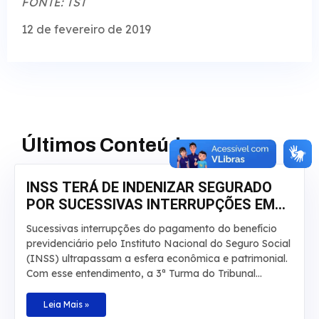
FONTE: TST
12 de fevereiro de 2019
Últimos Conteúdos
INSS TERÁ DE INDENIZAR SEGURADO
POR SUCESSIVAS INTERRUPÇÕES EM
APOSENTADORIA
Sucessivas interrupções do pagamento do benefício
previdenciário pelo Instituto Nacional do Seguro Social
(INSS) ultrapassam a esfera econômica e patrimonial.
Com esse entendimento, a 3ª Turma do Tribunal
Regional Federal da 3ª Região manteve, por
unanimidade, a condenação da autarquia por danos
Leia Mais »
morais e aumentou a indenização a ser paga a um