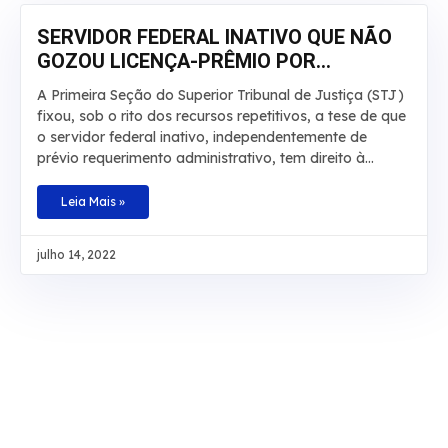
descontração, tempo de qualidade e contato com a
natureza em companhia da família
SERVIDOR FEDERAL INATIVO QUE NÃO
GOZOU LICENÇA-PRÊMIO POR
QUALQUER MOTIVO DEVE RECEBER EM
A Primeira Seção do Superior Tribunal de Justiça (STJ)
DINHEIRO
fixou, sob o rito dos recursos repetitivos, a tese de que
o servidor federal inativo, independentemente de
prévio requerimento administrativo, tem direito à
conversão em dinheiro da licença-prêmio não
usufruída durante a atividade funcional nem contada
Leia Mais »
em dobro para a aposentadoria, sob pena de
enriquecimento ilícito do ente público. Baseado na
julho 14, 2022
redação original do artigo 87, parágrafo 2º, da Lei
8.112/1990 e no artigo 7º da Lei 9.527/1997, o
colegiado definiu, também, que não é necessário
comprovar que a licença não tenha sido tirada por
necessidade do serviço. O ministro Sérgio