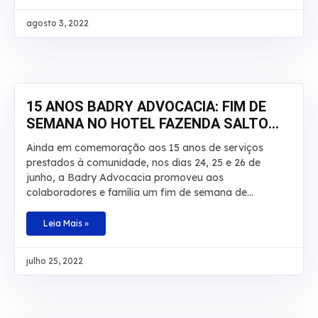
segurado de R$ 20 mil para R$ 30 mil. O caso envolve
agosto 3, 2022
um homem que teve por diversas vezes sua
aposentadoria por invalidez interrompida pelo INSS.
De acordo com os autos, o laudo técnico apontou que
a incapacidade do beneficiário é total e teve início em
junho de 2008. No recurso,
15 ANOS BADRY ADVOCACIA: FIM DE
SEMANA NO HOTEL FAZENDA SALTO
BANDEIRANTES
Ainda em comemoração aos 15 anos de serviços
prestados à comunidade, nos dias 24, 25 e 26 de
junho, a Badry Advocacia promoveu aos
colaboradores e família um fim de semana de
descanso, lazer e aventuras no Hotel Fazenda Salto
Bandeirantes, em Santa Fé, Paraná. Na ocasião,
Leia Mais »
haviam atividades para todos os gostos: tirolesa,
cachoeira, trilha, pedalinho, caiaque, arborismo,
julho 25, 2022
escalada, hidroginástica e piscinas. A ideia foi
comemorar essa data especial proporcionando aos
colaboradores um momento que fosse marcante para
cada um e que fugisse do tradicional, com