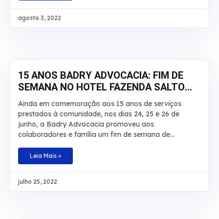
morais e aumentou a indenização a ser paga a um
segurado de R$ 20 mil para R$ 30 mil. O caso envolve
agosto 3, 2022
um homem que teve por diversas vezes sua
aposentadoria por invalidez interrompida pelo INSS.
De acordo com os autos, o laudo técnico apontou que
a incapacidade do beneficiário é total e teve início em
junho de 2008. No recurso,
15 ANOS BADRY ADVOCACIA: FIM DE
SEMANA NO HOTEL FAZENDA SALTO
BANDEIRANTES
Ainda em comemoração aos 15 anos de serviços
prestados à comunidade, nos dias 24, 25 e 26 de
junho, a Badry Advocacia promoveu aos
colaboradores e família um fim de semana de
descanso, lazer e aventuras no Hotel Fazenda Salto
Bandeirantes, em Santa Fé, Paraná. Na ocasião,
Leia Mais »
haviam atividades para todos os gostos: tirolesa,
cachoeira, trilha, pedalinho, caiaque, arborismo,
julho 25, 2022
escalada, hidroginástica e piscinas. A ideia foi
comemorar essa data especial proporcionando aos
colaboradores um momento que fosse marcante para
cada um e que fugisse do tradicional, com