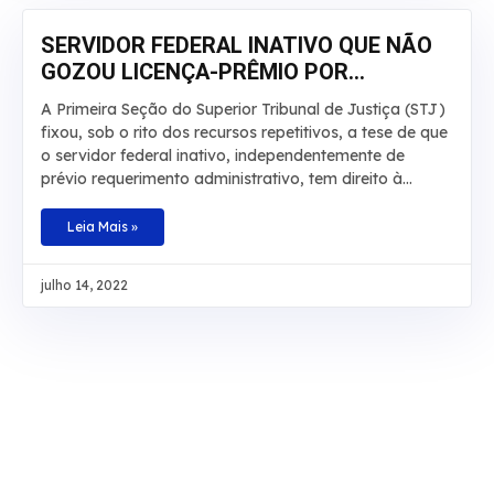
descontração, tempo de qualidade e contato com a
natureza em companhia da família
SERVIDOR FEDERAL INATIVO QUE NÃO
GOZOU LICENÇA-PRÊMIO POR
QUALQUER MOTIVO DEVE RECEBER EM
A Primeira Seção do Superior Tribunal de Justiça (STJ)
DINHEIRO
fixou, sob o rito dos recursos repetitivos, a tese de que
o servidor federal inativo, independentemente de
prévio requerimento administrativo, tem direito à
conversão em dinheiro da licença-prêmio não
usufruída durante a atividade funcional nem contada
Leia Mais »
em dobro para a aposentadoria, sob pena de
enriquecimento ilícito do ente público. Baseado na
julho 14, 2022
redação original do artigo 87, parágrafo 2º, da Lei
8.112/1990 e no artigo 7º da Lei 9.527/1997, o
colegiado definiu, também, que não é necessário
comprovar que a licença não tenha sido tirada por
necessidade do serviço. O ministro Sérgio