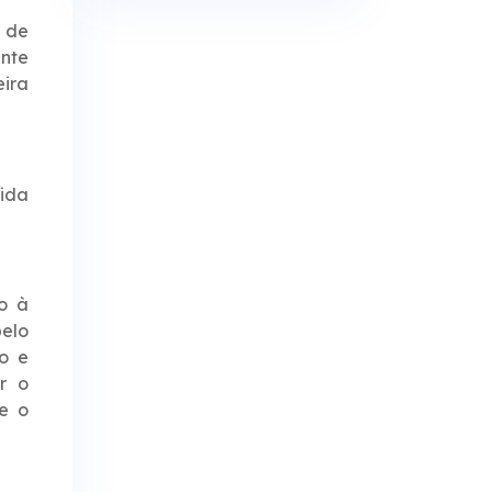
 de
nte
eira
nida
to à
elo
to e
r o
e o