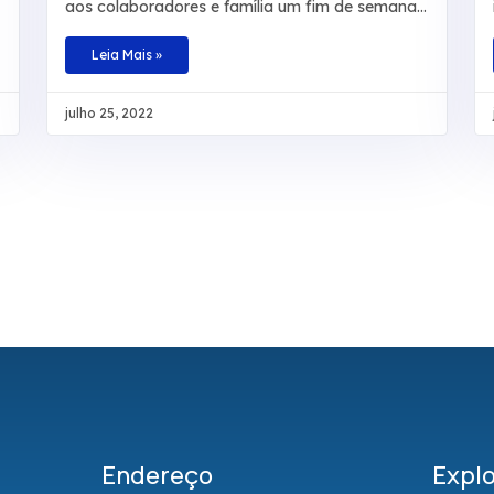
aos colaboradores e família um fim de semana
de descanso, lazer e aventuras no Hotel
Fazenda Salto Bandeirantes, em Santa Fé,
Leia Mais »
Paraná. Na ocasião, haviam atividades para
todos os gostos: tirolesa, cachoeira, trilha,
julho 25, 2022
pedalinho, caiaque, arborismo, escalada,
hidroginástica e piscinas. A ideia foi comemorar
essa data especial proporcionando aos
colaboradores um momento que fosse
marcante para cada um e que fugisse do
tradicional, com descontração, tempo de
qualidade e contato com a natureza em
companhia da família
Endereço
Explo