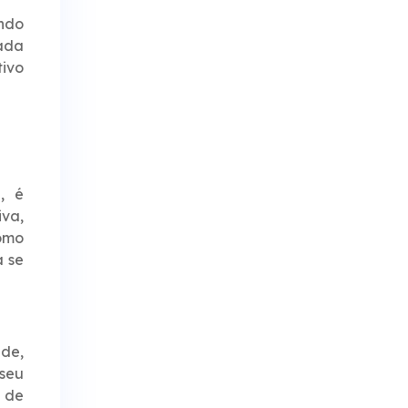
endo
ada
tivo
, é
va,
como
a se
ade,
 seu
e de