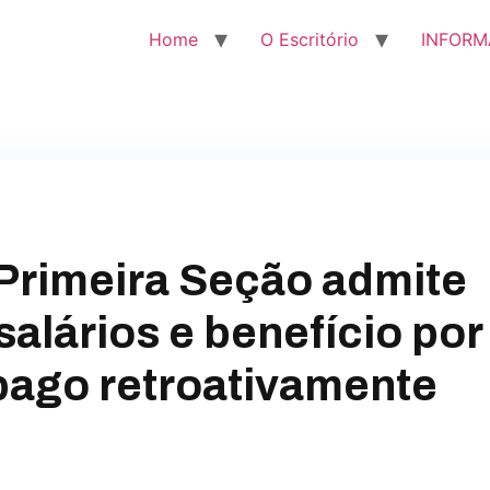
Home
O Escritório
INFORM
 Primeira Seção admite
alários e benefício por
pago retroativamente