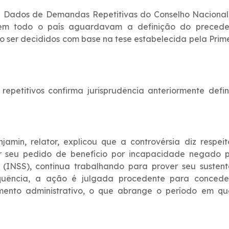
 Dados de Demandas Repetitivas do Conselho Nacional
s em todo o país aguardavam a definição do precede
o ser decididos com base na tese estabelecida pela Prim
repetitivos confirma jurisprudência anteriormente defi
amin, relator, explicou que a controvérsia diz respei
r seu pedido de benefício por incapacidade negado p
l (INSS), continua trabalhando para prover seu susten
equência, a ação é julgada procedente para concede
mento administrativo, o que abrange o período em qu