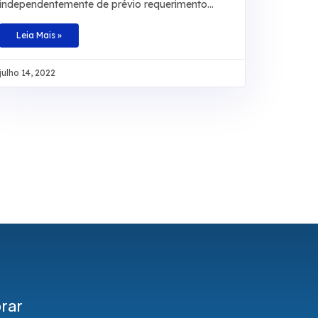
independentemente de prévio requerimento
administrativo, tem direito à conversão em
dinheiro da licença-prêmio não usufruída
Leia Mais »
durante a atividade funcional nem contada em
dobro para a aposentadoria, sob pena de
julho 14, 2022
enriquecimento ilícito do ente público. Baseado
na redação original do artigo 87, parágrafo 2º,
da Lei 8.112/1990 e no artigo 7º da Lei
9.527/1997, o colegiado definiu, também, que
não é necessário comprovar que a licença não
tenha sido tirada por necessidade do serviço. O
ministro Sérgio
rar