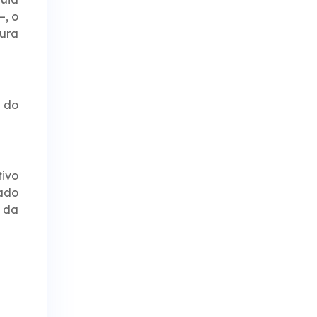
–, o
tura
 do
ivo
ado
 da