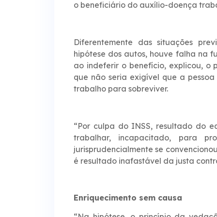
o beneficiário do auxílio-doença tra
Diferentemente das situações prev
hipótese dos autos, houve falha na f
ao indeferir o benefício, explicou, 
que não seria exigível que a pesso
trabalho para sobreviver.
“Por culpa do INSS, resultado do e
trabalhar, incapacitado, para p
jurisprudencialmente se convenciono
é resultado inafastável da justa cont
Enriquecimento sem causa
“Na hipótese, o princípio da veda