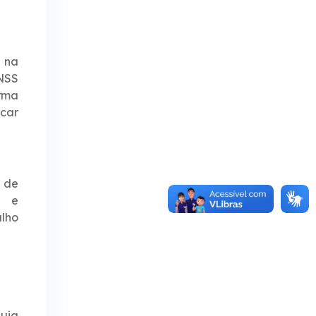
 na
INSS
orma
scar
e de
a e
alho
uia