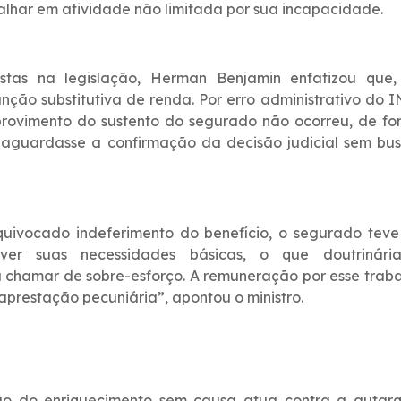
balhar em atividade não limitada por sua incapacidade.
istas na legislação, Herman Benjamin enfatizou que,
unção substitutiva de renda. Por erro administrativo do 
o provimento do sustento do segurado não ocorreu, de f
a aguardasse a confirmação da decisão judicial sem bu
quivocado indeferimento do benefício, o segurado tev
rover suas necessidades básicas, o que doutrinári
u chamar de sobre-esforço. A remuneração por esse trab
raprestação pecuniária”, apontou o ministro.
ção do enriquecimento sem causa atua contra a autarq