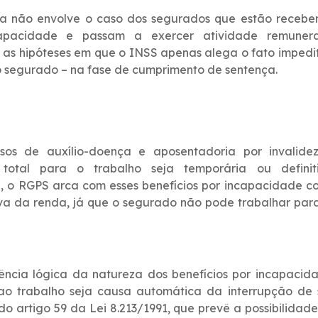
rsia não envolve o caso dos segurados que estão receb
capacidade e passam a exercer atividade remuner
 as hipóteses em que o INSS apenas alega o fato impedi
lo segurado – na fase de cumprimento de sentença.
os de auxílio-doença e aposentadoria por invalidez
total para o trabalho seja temporária ou definiti
, o RGPS arca com esses benefícios por incapacidade 
iva da renda, já que o segurado não pode trabalhar par
rência lógica da natureza dos benefícios por incapacid
a ao trabalho seja causa automática da interrupção de
o artigo 59 da Lei 8.213/1991, que prevê a possibilidad