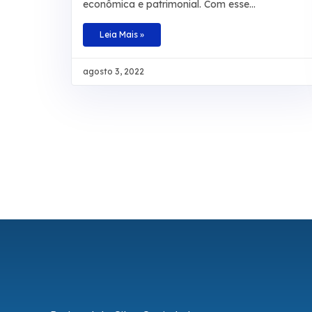
econômica e patrimonial. Com esse
entendimento, a 3ª Turma do Tribunal Regional
Federal da 3ª Região manteve, por
Leia Mais »
unanimidade, a condenação da autarquia por
danos morais e aumentou a indenização a ser
agosto 3, 2022
paga a um segurado de R$ 20 mil para R$ 30
mil. O caso envolve um homem que teve por
diversas vezes sua aposentadoria por invalidez
interrompida pelo INSS. De acordo com os
autos, o laudo técnico apontou que a
incapacidade do beneficiário é total e teve início
em junho de 2008. No recurso,