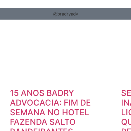
@bradryadv
R
15 ANOS BADRY
SE
ADVOCACIA: FIM DE
I
SEMANA NO HOTEL
L
FAZENDA SALTO
Q