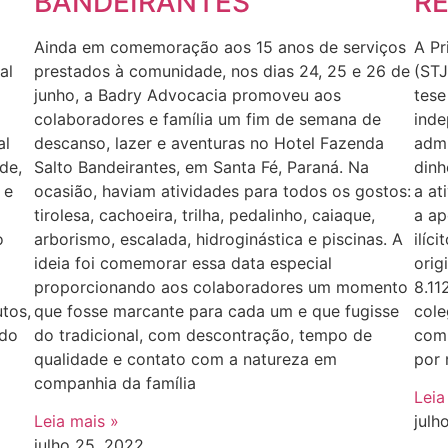
BANDEIRANTES
RE
Ainda em comemoração aos 15 anos de serviços
A Pr
al
prestados à comunidade, nos dias 24, 25 e 26 de
(STJ
junho, a Badry Advocacia promoveu aos
tese
colaboradores e família um fim de semana de
inde
al
descanso, lazer e aventuras no Hotel Fazenda
admi
de,
Salto Bandeirantes, em Santa Fé, Paraná. Na
dinh
 e
ocasião, haviam atividades para todos os gostos:
a at
tirolesa, cachoeira, trilha, pedalinho, caiaque,
a ap
o
arborismo, escalada, hidroginástica e piscinas. A
ilíc
ideia foi comemorar essa data especial
orig
proporcionando aos colaboradores um momento
8.11
tos,
que fosse marcante para cada um e que fugisse
cole
 do
do tradicional, com descontração, tempo de
comp
qualidade e contato com a natureza em
por 
companhia da família
Leia
Leia mais »
julh
julho 25, 2022