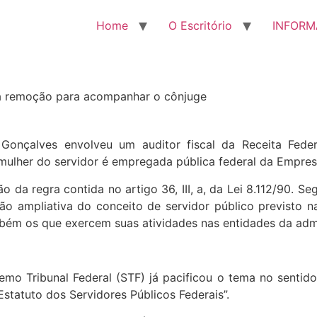
Home
O Escritório
INFORM
à remoção para acompanhar o cônjuge
o Gonçalves envolveu um auditor fiscal da Receita Fed
mulher do servidor é empregada pública federal da Empresa
o da regra contida no artigo 36, III, a, da Lei 8.112/90. S
ão ampliativa do conceito de servidor público previsto n
ém os que exercem suas atividades nas entidades da admin
emo Tribunal Federal (STF) já pacificou o tema no sentid
statuto dos Servidores Públicos Federais”.