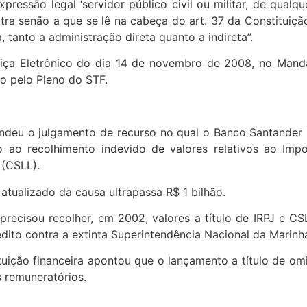
xpressão legal ‘servidor público civil ou militar, de qual
utra senão a que se lê na cabeça do art. 37 da Constituiçã
 tanto a administração direta quanto a indireta”.
stiça Eletrônico do dia 14 de novembro de 2008, no Mand
do pelo Pleno do STF.
deu o julgamento de recurso no qual o Banco Santander pr
ao recolhimento indevido de valores relativos ao Impo
 (CSLL).
atualizado da causa ultrapassa R$ 1 bilhão.
 precisou recolher, em 2002, valores a título de IRPJ e 
édito contra a extinta Superintendência Nacional da Mari
tuição financeira apontou que o lançamento a título de omi
s remuneratórios.