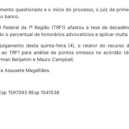
mento questionado e o início do processo, o juiz de prime
do banco.
l Federal da 1ª Região (TRF1) afastou a tese de decadên
 o percentual de honorários advocatícios e aplicar multa 
ulgamento desta quinta-feira (4), o relator do recurso d
 ao TRF1 para análise de pontos omissos no acórdão (de
erman Benjamin e Mauro Campbell.
tra Assusete Magalhães.
 REsp 1597093 REsp 1541538