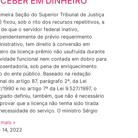
CEBER EM DINHEIRO
imeira Seção do Superior Tribunal de Justiça
) fixou, sob o rito dos recursos repetitivos, a
 de que o servidor federal inativo,
pendentemente de prévio requerimento
nistrativo, tem direito à conversão em
eiro da licença-prêmio não usufruída durante
ividade funcional nem contada em dobro para
osentadoria, sob pena de enriquecimento
ito do ente público. Baseado na redação
inal do artigo 87, parágrafo 2º, da Lei
2/1990 e no artigo 7º da Lei 9.527/1997, o
giado definiu, também, que não é necessário
rovar que a licença não tenha sido tirada
necessidade do serviço. O ministro Sérgio
 mais »
o 14, 2022