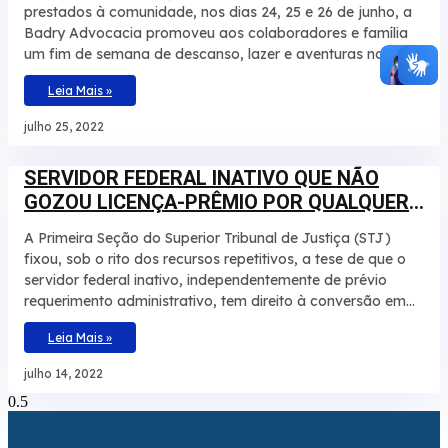
prestados à comunidade, nos dias 24, 25 e 26 de junho, a
Badry Advocacia promoveu aos colaboradores e família
um fim de semana de descanso, lazer e aventuras no Hotel
Fazenda Salto Bandeirantes, em Santa Fé, Paraná. Na
Leia Mais »
ocasião, haviam atividades para todos os gostos: tirolesa,
cachoeira, trilha, pedalinho, caiaque, arborismo, escalada,
julho 25, 2022
hidroginástica e piscinas. A ideia foi comemorar essa data
especial proporcionando aos colaboradores um momento
SERVIDOR FEDERAL INATIVO QUE NÃO
que fosse marcante para cada um e que fugisse do
GOZOU LICENÇA-PRÊMIO POR QUALQUER
tradicional, com descontração, tempo de qualidade e
contato com a natureza em companhia da família
MOTIVO DEVE RECEBER EM DINHEIRO
A Primeira Seção do Superior Tribunal de Justiça (STJ)
fixou, sob o rito dos recursos repetitivos, a tese de que o
servidor federal inativo, independentemente de prévio
requerimento administrativo, tem direito à conversão em
dinheiro da licença-prêmio não usufruída durante a
Leia Mais »
atividade funcional nem contada em dobro para a
aposentadoria, sob pena de enriquecimento ilícito do ente
julho 14, 2022
público. Baseado na redação original do artigo 87,
parágrafo 2º, da Lei 8.112/1990 e no artigo 7º da Lei
9.527/1997, o colegiado definiu, também, que não é