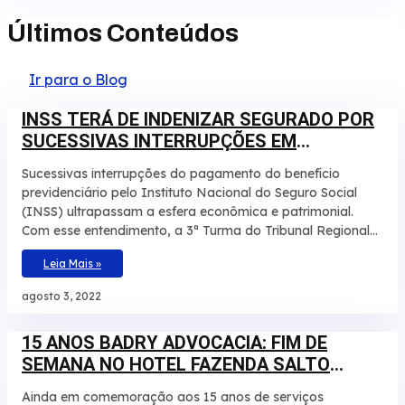
Últimos Conteúdos
Ir para o Blog
INSS TERÁ DE INDENIZAR SEGURADO POR
SUCESSIVAS INTERRUPÇÕES EM
APOSENTADORIA
Sucessivas interrupções do pagamento do benefício
previdenciário pelo Instituto Nacional do Seguro Social
(INSS) ultrapassam a esfera econômica e patrimonial.
Com esse entendimento, a 3ª Turma do Tribunal Regional
Federal da 3ª Região manteve, por unanimidade, a
Leia Mais »
condenação da autarquia por danos morais e aumentou a
indenização a ser paga a um segurado de R$ 20 mil para
agosto 3, 2022
R$ 30 mil. O caso envolve um homem que teve por
diversas vezes sua aposentadoria por invalidez
15 ANOS BADRY ADVOCACIA: FIM DE
interrompida pelo INSS. De acordo com os autos, o laudo
SEMANA NO HOTEL FAZENDA SALTO
técnico apontou que a incapacidade do beneficiário é total
e teve início em junho de 2008. No recurso,
BANDEIRANTES
Ainda em comemoração aos 15 anos de serviços