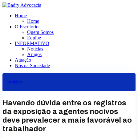
Ir
para
Home
o
Home
conteúdo
O Escritório
Quem Somos
Equipe
INFORMATIVO
Notícias
Artigos
Atuação
Nós na Sociedade
Notícias
Havendo dúvida entre os registros
da exposição a agentes nocivos
deve prevalecer a mais favorável ao
trabalhador