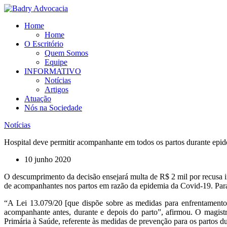
Ir
para
Home
o
Home
conteúdo
O Escritório
Quem Somos
Equipe
INFORMATIVO
Notícias
Artigos
Atuação
Nós na Sociedade
Notícias
Hospital deve permitir acompanhante em todos os partos durante epi
10 junho 2020
O descumprimento da decisão ensejará multa de R$ 2 mil por recusa inj
de acompanhantes nos partos em razão da epidemia da Covid-19. Para o
“A Lei 13.079/20 [que dispõe sobre as medidas para enfrentamento 
acompanhante antes, durante e depois do parto”, afirmou. O magist
Primária à Saúde, referente às medidas de prevenção para os partos d