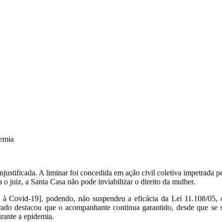
demia
ustificada. A liminar foi concedida em ação civil coletiva impetrada pe
 juiz, a Santa Casa não pode inviabilizar o direito da mulher.
à Covid-19], podendo, não suspendeu a eficácia da Lei 11.108/05, q
rado destacou que o acompanhante continua garantido, desde que se 
urante a epidemia.