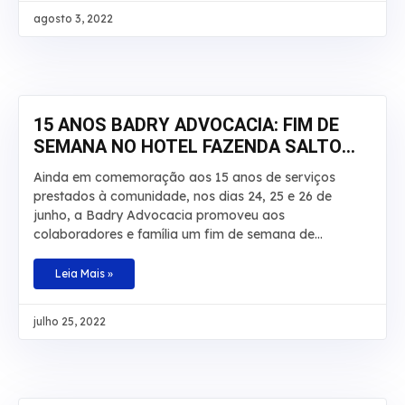
segurado de R$ 20 mil para R$ 30 mil. O caso envolve
agosto 3, 2022
um homem que teve por diversas vezes sua
aposentadoria por invalidez interrompida pelo INSS.
De acordo com os autos, o laudo técnico apontou que
a incapacidade do beneficiário é total e teve início em
junho de 2008. No recurso,
15 ANOS BADRY ADVOCACIA: FIM DE
SEMANA NO HOTEL FAZENDA SALTO
BANDEIRANTES
Ainda em comemoração aos 15 anos de serviços
prestados à comunidade, nos dias 24, 25 e 26 de
junho, a Badry Advocacia promoveu aos
colaboradores e família um fim de semana de
descanso, lazer e aventuras no Hotel Fazenda Salto
Bandeirantes, em Santa Fé, Paraná. Na ocasião,
Leia Mais »
haviam atividades para todos os gostos: tirolesa,
cachoeira, trilha, pedalinho, caiaque, arborismo,
julho 25, 2022
escalada, hidroginástica e piscinas. A ideia foi
comemorar essa data especial proporcionando aos
colaboradores um momento que fosse marcante para
cada um e que fugisse do tradicional, com