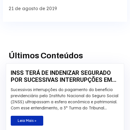
21 de agosto de 2019
Últimos Conteúdos
INSS TERÁ DE INDENIZAR SEGURADO
POR SUCESSIVAS INTERRUPÇÕES EM
APOSENTADORIA
Sucessivas interrupções do pagamento do benefício
previdenciário pelo Instituto Nacional do Seguro Social
(INSS) ultrapassam a esfera econômica e patrimonial.
Com esse entendimento, a 3ª Turma do Tribunal
Regional Federal da 3ª Região manteve, por
unanimidade, a condenação da autarquia por danos
Leia Mais »
morais e aumentou a indenização a ser paga a um