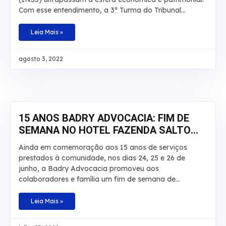
Com esse entendimento, a 3ª Turma do Tribunal
Regional Federal da 3ª Região manteve, por
unanimidade, a condenação da autarquia por danos
Leia Mais »
morais e aumentou a indenização a ser paga a um
segurado de R$ 20 mil para R$ 30 mil. O caso envolve
agosto 3, 2022
um homem que teve por diversas vezes sua
aposentadoria por invalidez interrompida pelo INSS.
De acordo com os autos, o laudo técnico apontou que
a incapacidade do beneficiário é total e teve início em
junho de 2008. No recurso,
15 ANOS BADRY ADVOCACIA: FIM DE
SEMANA NO HOTEL FAZENDA SALTO
BANDEIRANTES
Ainda em comemoração aos 15 anos de serviços
prestados à comunidade, nos dias 24, 25 e 26 de
junho, a Badry Advocacia promoveu aos
colaboradores e família um fim de semana de
descanso, lazer e aventuras no Hotel Fazenda Salto
Bandeirantes, em Santa Fé, Paraná. Na ocasião,
Leia Mais »
haviam atividades para todos os gostos: tirolesa,
cachoeira, trilha, pedalinho, caiaque, arborismo,