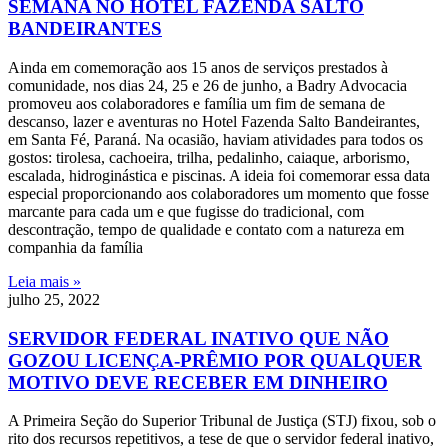
SEMANA NO HOTEL FAZENDA SALTO
BANDEIRANTES
Ainda em comemoração aos 15 anos de serviços prestados à
comunidade, nos dias 24, 25 e 26 de junho, a Badry Advocacia
promoveu aos colaboradores e família um fim de semana de
descanso, lazer e aventuras no Hotel Fazenda Salto Bandeirantes,
em Santa Fé, Paraná. Na ocasião, haviam atividades para todos os
gostos: tirolesa, cachoeira, trilha, pedalinho, caiaque, arborismo,
escalada, hidroginástica e piscinas. A ideia foi comemorar essa data
especial proporcionando aos colaboradores um momento que fosse
marcante para cada um e que fugisse do tradicional, com
descontração, tempo de qualidade e contato com a natureza em
companhia da família
Leia mais »
julho 25, 2022
SERVIDOR FEDERAL INATIVO QUE NÃO
GOZOU LICENÇA-PRÊMIO POR QUALQUER
MOTIVO DEVE RECEBER EM DINHEIRO
A Primeira Seção do Superior Tribunal de Justiça (STJ) fixou, sob o
rito dos recursos repetitivos, a tese de que o servidor federal inativo,