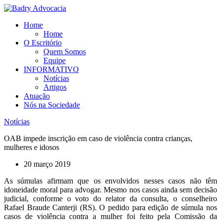
Ir
para
Home
o
Home
conteúdo
O Escritório
Quem Somos
Equipe
INFORMATIVO
Notícias
Artigos
Atuação
Nós na Sociedade
Notícias
OAB impede inscrição em caso de violência contra crianças,
mulheres e idosos
20 março 2019
As súmulas afirmam que os envolvidos nesses casos não têm
idoneidade moral para advogar. Mesmo nos casos ainda sem decisão
judicial, conforme o voto do relator da consulta, o conselheiro
Rafael Braude Canterji (RS). O pedido para edição de súmula nos
casos de violência contra a mulher foi feito pela Comissão da