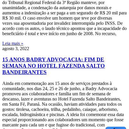
do Tribunal Regional Federal da 3ª Região manteve, por
unanimidade, a condenação da autarquia por danos morais e
aumentou a indenização a ser paga a um segurado de R$ 20 mil para
R$ 30 mil. O caso envolve um homem que teve por diversas
vezes sua aposentadoria por invalidez interrompida pelo INSS. De
acordo com os autos, o laudo técnico apontou que a incapacidade do
beneficiário é total e teve início em junho de 2008. No recurso,
Leia mais »
agosto 3, 2022
15 ANOS BADRY ADVOCACIA: FIM DE
SEMANA NO HOTEL FAZENDA SALTO
BANDEIRANTES
Ainda em comemoração aos 15 anos de serviços prestados à
comunidade, nos dias 24, 25 e 26 de junho, a Badry Advocacia
promoveu aos colaboradores e família um fim de semana de
descanso, lazer e aventuras no Hotel Fazenda Salto Bandeirantes,
em Santa Fé, Paraná. Na ocasião, haviam atividades para todos os
gostos: tirolesa, cachoeira, trilha, pedalinho, caiaque, arborismo,
escalada, hidroginástica e piscinas. A ideia foi comemorar essa data
especial proporcionando aos colaboradores um momento que fosse
marcante para cada um e que fugisse do tradicional, com