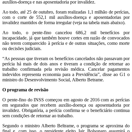
auxílios-doença e nas aposentadoria por invalidez.
Ao todo, até 25 de outubro, foram realizadas 1,1 milhão de perícias,
com o corte de 552,1 mil auxílios-doença e aposentadorias por
invalidez mantidos de forma irregular (veja na tabela mais abaixo).
Ao todo, o pente-fino cancelou 686,2 mil benefícios por
incapacidade, já que também houve cortes em razão de convocados
não terem comparecido à perícia e de outras situações, como morte
ou decisões judiciais.
“As pessoas que tiveram os benefícios cancelados não passavam por
perícia há mais de dois anos e tiveram a condição de retornar ao
trabalho confirmada pela revisão médica. Cancelar pagamentos
indevidos representa economia para a Previdência”, disse ao G1 o
ministro do Desenvolvimento Social, Alberto Betrame.
O programa de revisão
O pente-fino do INSS começou em agosto de 2016 com as perícias
em segurados que recebem auxílio-doença ou aposentadoria por
invalidez. Obrigatória, a perícia confirma se o beneficiário continua
sem condições de retornar ao trabalho.
Segundo o ministro Alberto Beltrame, o programa se aproxima do
final e, com isso, o presidente eleito Jair Bolsonaro assumirá o