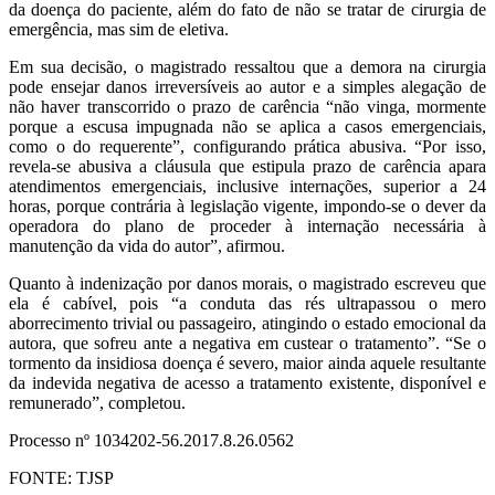
da doença do paciente, além do fato de não se tratar de cirurgia de
emergência, mas sim de eletiva.
Em sua decisão, o magistrado ressaltou que a demora na cirurgia
pode ensejar danos irreversíveis ao autor e a simples alegação de
não haver transcorrido o prazo de carência “não vinga, mormente
porque a escusa impugnada não se aplica a casos emergenciais,
como o do requerente”, configurando prática abusiva. “Por isso,
revela-se abusiva a cláusula que estipula prazo de carência apara
atendimentos emergenciais, inclusive internações, superior a 24
horas, porque contrária à legislação vigente, impondo-se o dever da
operadora do plano de proceder à internação necessária à
manutenção da vida do autor”, afirmou.
Quanto à indenização por danos morais, o magistrado escreveu que
ela é cabível, pois “a conduta das rés ultrapassou o mero
aborrecimento trivial ou passageiro, atingindo o estado emocional da
autora, que sofreu ante a negativa em custear o tratamento”. “Se o
tormento da insidiosa doença é severo, maior ainda aquele resultante
da indevida negativa de acesso a tratamento existente, disponível e
remunerado”, completou.
Processo nº 1034202-56.2017.8.26.0562
FONTE: TJSP