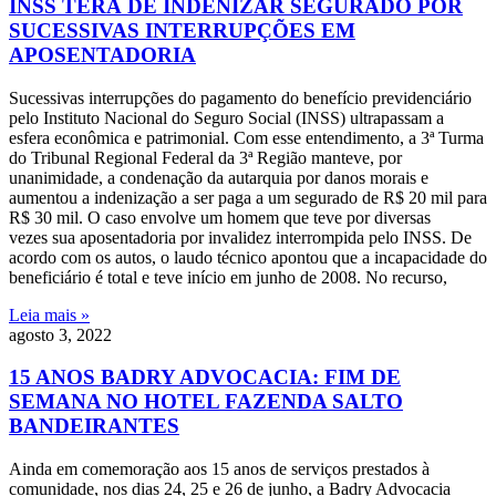
INSS TERÁ DE INDENIZAR SEGURADO POR
SUCESSIVAS INTERRUPÇÕES EM
APOSENTADORIA
Sucessivas interrupções do pagamento do benefício previdenciário
pelo Instituto Nacional do Seguro Social (INSS) ultrapassam a
esfera econômica e patrimonial. Com esse entendimento, a 3ª Turma
do Tribunal Regional Federal da 3ª Região manteve, por
unanimidade, a condenação da autarquia por danos morais e
aumentou a indenização a ser paga a um segurado de R$ 20 mil para
R$ 30 mil. O caso envolve um homem que teve por diversas
vezes sua aposentadoria por invalidez interrompida pelo INSS. De
acordo com os autos, o laudo técnico apontou que a incapacidade do
beneficiário é total e teve início em junho de 2008. No recurso,
Leia mais »
agosto 3, 2022
15 ANOS BADRY ADVOCACIA: FIM DE
SEMANA NO HOTEL FAZENDA SALTO
BANDEIRANTES
Ainda em comemoração aos 15 anos de serviços prestados à
comunidade, nos dias 24, 25 e 26 de junho, a Badry Advocacia