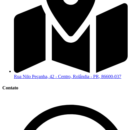
Rua Nilo Peçanha, 42 - Centro, Rolândia - PR, 86600-037
Contato