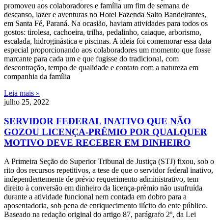
promoveu aos colaboradores e família um fim de semana de
descanso, lazer e aventuras no Hotel Fazenda Salto Bandeirantes,
em Santa Fé, Paraná. Na ocasião, haviam atividades para todos os
gostos: tirolesa, cachoeira, trilha, pedalinho, caiaque, arborismo,
escalada, hidroginástica e piscinas. A ideia foi comemorar essa data
especial proporcionando aos colaboradores um momento que fosse
marcante para cada um e que fugisse do tradicional, com
descontração, tempo de qualidade e contato com a natureza em
companhia da família
Leia mais »
julho 25, 2022
SERVIDOR FEDERAL INATIVO QUE NÃO
GOZOU LICENÇA-PRÊMIO POR QUALQUER
MOTIVO DEVE RECEBER EM DINHEIRO
A Primeira Seção do Superior Tribunal de Justiça (STJ) fixou, sob o
rito dos recursos repetitivos, a tese de que o servidor federal inativo,
independentemente de prévio requerimento administrativo, tem
direito à conversão em dinheiro da licença-prêmio não usufruída
durante a atividade funcional nem contada em dobro para a
aposentadoria, sob pena de enriquecimento ilícito do ente público.
Baseado na redação original do artigo 87, parágrafo 2º, da Lei