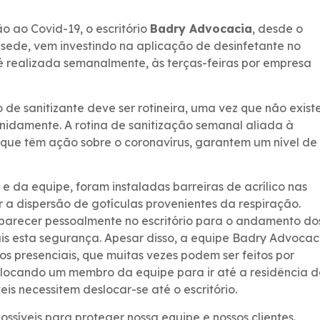
 ao Covid-19, o escritório
Badry Advocacia
, desde o
 sede, vem investindo na aplicação de desinfetante no
 é realizada semanalmente, às terças-feiras por empresa
 de sanitizante deve ser rotineira, uma vez que não exist
inidamente. A rotina de sanitização semanal aliada à
 que têm ação sobre o coronavírus, garantem um nível de
 da equipe, foram instaladas barreiras de acrílico nas
r a dispersão de gotículas provenientes da respiração.
mparecer pessoalmente no escritório para o andamento do
is esta segurança. Apesar disso, a equipe Badry Advocac
os presenciais, que muitas vezes podem ser feitos por
locando um membro da equipe para ir até a residência d
eis necessitem deslocar-se até o escritório.
síveis para proteger nossa equipe e nossos clientes.