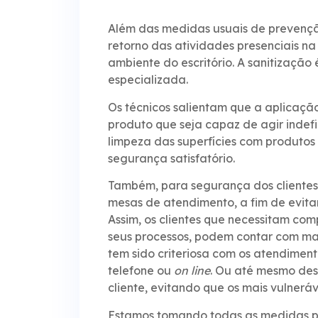
Além das medidas usuais de prevenção
retorno das atividades presenciais na
ambiente do escritório. A sanitização
especializada.
Os técnicos salientam que a aplicação
produto que seja capaz de agir indef
limpeza das superfícies com produtos
segurança satisfatório.
Também, para segurança dos clientes e
mesas de atendimento, a fim de evita
Assim, os clientes que necessitam co
seus processos, podem contar com ma
tem sido criteriosa com os atendiment
telefone ou
on line
. Ou até mesmo des
cliente, evitando que os mais vulneráv
Estamos tomando todas as medidas pos