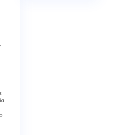
e
s
ia
o