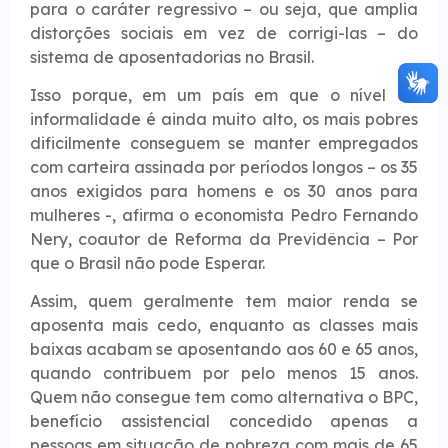
para o caráter regressivo – ou seja, que amplia
distorções sociais em vez de corrigi-las – do
sistema de aposentadorias no Brasil.
Isso porque, em um país em que o nível de
informalidade é ainda muito alto, os mais pobres
dificilmente conseguem se manter empregados
com carteira assinada por períodos longos – os 35
anos exigidos para homens e os 30 anos para
mulheres -, afirma o economista Pedro Fernando
Nery, coautor de Reforma da Previdência – Por
que o Brasil não pode Esperar.
Assim, quem geralmente tem maior renda se
aposenta mais cedo, enquanto as classes mais
baixas acabam se aposentando aos 60 e 65 anos,
quando contribuem por pelo menos 15 anos.
Quem não consegue tem como alternativa o BPC,
benefício assistencial concedido apenas a
pessoas em situação de pobreza com mais de 65