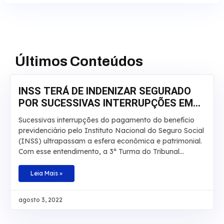
Últimos Conteúdos
INSS TERÁ DE INDENIZAR SEGURADO
POR SUCESSIVAS INTERRUPÇÕES EM
APOSENTADORIA
Sucessivas interrupções do pagamento do benefício
previdenciário pelo Instituto Nacional do Seguro Social
(INSS) ultrapassam a esfera econômica e patrimonial.
Com esse entendimento, a 3ª Turma do Tribunal
Regional Federal da 3ª Região manteve, por
unanimidade, a condenação da autarquia por danos
Leia Mais »
morais e aumentou a indenização a ser paga a um
segurado de R$ 20 mil para R$ 30 mil. O caso envolve
agosto 3, 2022
um homem que teve por diversas vezes sua
aposentadoria por invalidez interrompida pelo INSS.