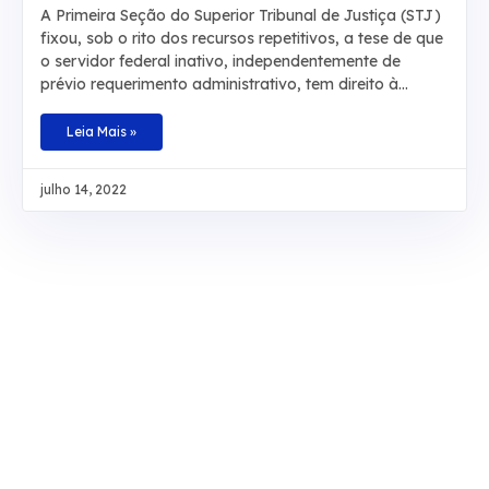
QUALQUER MOTIVO DEVE RECEBER EM
A Primeira Seção do Superior Tribunal de Justiça (STJ)
DINHEIRO
fixou, sob o rito dos recursos repetitivos, a tese de que
o servidor federal inativo, independentemente de
prévio requerimento administrativo, tem direito à
conversão em dinheiro da licença-prêmio não
usufruída durante a atividade funcional nem contada
Leia Mais »
em dobro para a aposentadoria, sob pena de
enriquecimento ilícito do ente público. Baseado na
julho 14, 2022
redação original do artigo 87, parágrafo 2º, da Lei
8.112/1990 e no artigo 7º da Lei 9.527/1997, o
colegiado definiu, também, que não é necessário
comprovar que a licença não tenha sido tirada por
necessidade do serviço. O ministro Sérgio