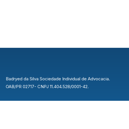
Badryed da Silva Sociedade Individual de Advocacia.
OAB/PR 02717- CNPJ 11.404.528/0001-42.
Endereço
Rua Nilo Peçanha, 42 - Centro, Rolândia - PR,
86600-037