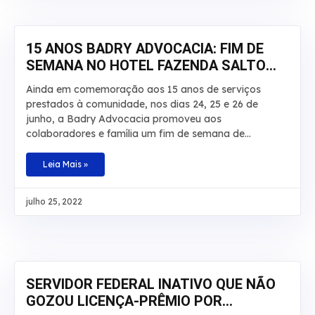
De acordo com os autos, o laudo técnico apontou que
a incapacidade do beneficiário é total e teve início em
junho de 2008. No recurso,
15 ANOS BADRY ADVOCACIA: FIM DE
SEMANA NO HOTEL FAZENDA SALTO
BANDEIRANTES
Ainda em comemoração aos 15 anos de serviços
prestados à comunidade, nos dias 24, 25 e 26 de
junho, a Badry Advocacia promoveu aos
colaboradores e família um fim de semana de
descanso, lazer e aventuras no Hotel Fazenda Salto
Bandeirantes, em Santa Fé, Paraná. Na ocasião,
Leia Mais »
haviam atividades para todos os gostos: tirolesa,
cachoeira, trilha, pedalinho, caiaque, arborismo,
julho 25, 2022
escalada, hidroginástica e piscinas. A ideia foi
comemorar essa data especial proporcionando aos
colaboradores um momento que fosse marcante para
cada um e que fugisse do tradicional, com
descontração, tempo de qualidade e contato com a
natureza em companhia da família
SERVIDOR FEDERAL INATIVO QUE NÃO
GOZOU LICENÇA-PRÊMIO POR