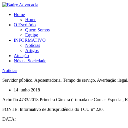
Ir
para
Home
o
Home
conteúdo
O Escritório
Quem Somos
Equipe
INFORMATIVO
Notícias
Artigos
Atuação
Nós na Sociedade
Notícias
Servidor público. Aposentadoria. Tempo de serviço. Averbação ilegal.
14 junho 2018
Acórdão 4733/2018 Primeira Câmara (Tomada de Contas Especial, Re
FONTE: Informativo de Jurisprudência do TCU nº 220.
DATA: