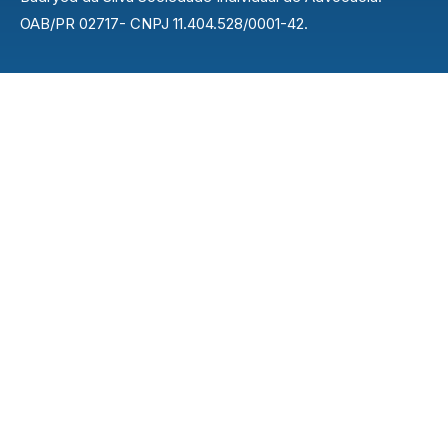
OAB/PR 02717- CNPJ 11.404.528/0001-42.
Endereço
Rua Nilo Peçanha, 42 - Centro, Rolândia - PR,
86600-037
Contato
43 3015-4622
easybuilder@gmail.com
Explorar
Inicio
Sobre
Serviços
Equipe
Blog