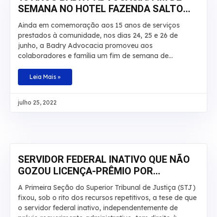
SEMANA NO HOTEL FAZENDA SALTO
BANDEIRANTES
Ainda em comemoração aos 15 anos de serviços
prestados à comunidade, nos dias 24, 25 e 26 de
junho, a Badry Advocacia promoveu aos
colaboradores e família um fim de semana de
descanso, lazer e aventuras no Hotel Fazenda Salto
Bandeirantes, em Santa Fé, Paraná. Na ocasião,
Leia Mais »
haviam atividades para todos os gostos: tirolesa,
cachoeira, trilha, pedalinho, caiaque, arborismo,
julho 25, 2022
escalada, hidroginástica e piscinas. A ideia foi
comemorar essa data especial proporcionando aos
colaboradores um momento que fosse marcante para
cada um e que fugisse do tradicional, com
descontração, tempo de qualidade e contato com a
natureza em companhia da família
SERVIDOR FEDERAL INATIVO QUE NÃO
GOZOU LICENÇA-PRÊMIO POR
QUALQUER MOTIVO DEVE RECEBER EM
A Primeira Seção do Superior Tribunal de Justiça (STJ)
DINHEIRO
fixou, sob o rito dos recursos repetitivos, a tese de que
o servidor federal inativo, independentemente de