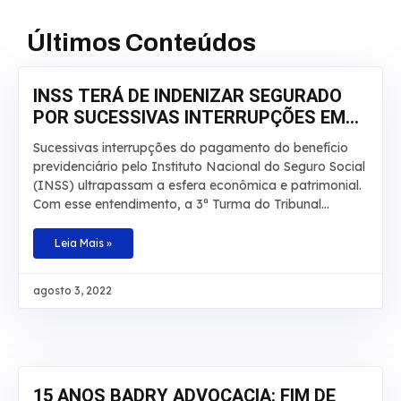
Últimos Conteúdos
INSS TERÁ DE INDENIZAR SEGURADO
POR SUCESSIVAS INTERRUPÇÕES EM
APOSENTADORIA
Sucessivas interrupções do pagamento do benefício
previdenciário pelo Instituto Nacional do Seguro Social
(INSS) ultrapassam a esfera econômica e patrimonial.
Com esse entendimento, a 3ª Turma do Tribunal
Regional Federal da 3ª Região manteve, por
unanimidade, a condenação da autarquia por danos
Leia Mais »
morais e aumentou a indenização a ser paga a um
segurado de R$ 20 mil para R$ 30 mil. O caso envolve
agosto 3, 2022
um homem que teve por diversas vezes sua
aposentadoria por invalidez interrompida pelo INSS.
De acordo com os autos, o laudo técnico apontou que
a incapacidade do beneficiário é total e teve início em
junho de 2008. No recurso,
15 ANOS BADRY ADVOCACIA: FIM DE