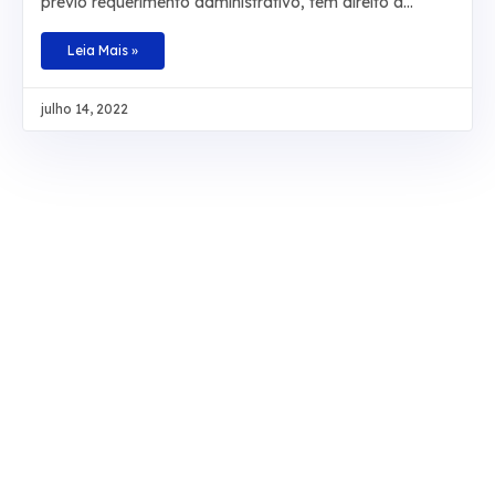
prévio requerimento administrativo, tem direito à
conversão em dinheiro da licença-prêmio não
usufruída durante a atividade funcional nem contada
Leia Mais »
em dobro para a aposentadoria, sob pena de
enriquecimento ilícito do ente público. Baseado na
julho 14, 2022
redação original do artigo 87, parágrafo 2º, da Lei
8.112/1990 e no artigo 7º da Lei 9.527/1997, o
colegiado definiu, também, que não é necessário
comprovar que a licença não tenha sido tirada por
necessidade do serviço. O ministro Sérgio