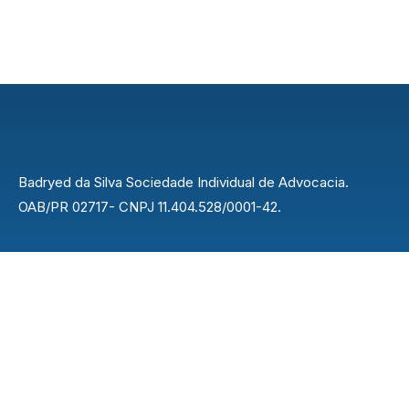
Badryed da Silva Sociedade Individual de Advocacia.
OAB/PR 02717- CNPJ 11.404.528/0001-42.
Endereço
Rua Nilo Peçanha, 42 - Centro, Rolândia - PR,
86600-037
Contato
43 3015-4622
easybuilder@gmail.com