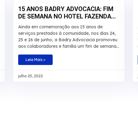
15 ANOS BADRY ADVOCACIA: FIM
DE SEMANA NO HOTEL FAZENDA
SALTO BANDEIRANTES
Ainda em comemoração aos 15 anos de
serviços prestados à comunidade, nos dias 24,
25 e 26 de junho, a Badry Advocacia promoveu
aos colaboradores e família um fim de semana
de descanso, lazer e aventuras no Hotel
Fazenda Salto Bandeirantes, em Santa Fé,
Leia Mais »
Paraná. Na ocasião, haviam atividades para
todos os gostos: tirolesa, cachoeira, trilha,
julho 25, 2022
pedalinho, caiaque, arborismo, escalada,
hidroginástica e piscinas. A ideia foi comemorar
essa data especial proporcionando aos
colaboradores um momento que fosse
marcante para cada um e que fugisse do
tradicional, com descontração, tempo de
qualidade e contato com a natureza em
companhia da família