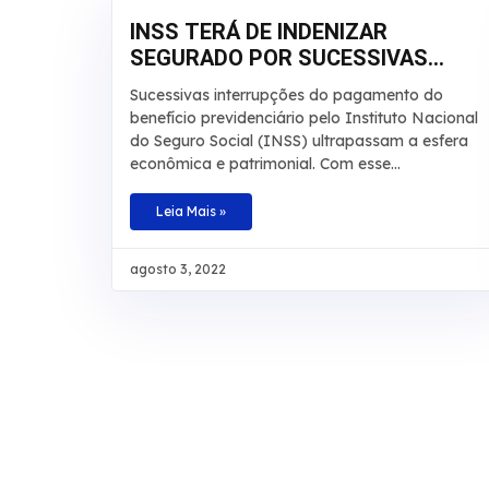
INSS TERÁ DE INDENIZAR
SEGURADO POR SUCESSIVAS
INTERRUPÇÕES EM
Sucessivas interrupções do pagamento do
APOSENTADORIA
benefício previdenciário pelo Instituto Nacional
do Seguro Social (INSS) ultrapassam a esfera
econômica e patrimonial. Com esse
entendimento, a 3ª Turma do Tribunal Regional
Federal da 3ª Região manteve, por
Leia Mais »
unanimidade, a condenação da autarquia por
danos morais e aumentou a indenização a ser
agosto 3, 2022
paga a um segurado de R$ 20 mil para R$ 30
mil. O caso envolve um homem que teve por
diversas vezes sua aposentadoria por invalidez
interrompida pelo INSS. De acordo com os
autos, o laudo técnico apontou que a
incapacidade do beneficiário é total e teve início
em junho de 2008. No recurso,