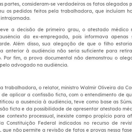
as partes, consideram-se verdadeiros os fatos alegados 
eu os pedidos feitos pela trabalhadora, que incluíam h
 intrajornada.
teve a decisão de primeiro grau, o atestado médico 
a ausência da ex-empregada, pois informava apenas 
arde. Além disso, sua alegação de que o filho estari
nterior à audiência não seria suficiente para retira
. Por fim, a prova documental não demonstrou o aleg
o pelo advogado na audiência.
 trabalhadora, o relator, ministro Walmir Oliveira da Co
de aplicar a confissão ficta, com o entendimento de q
tificou a ausência à audiência, teve como base as Súm
ssão ficta e da possibilidade de apresentar atestado mé
e contexto processual, inexiste campo propício para af
da Constituição Federal indicados no recurso de revis
, que não permite a revisão de fatos e provas nessa fas