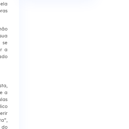
pela
oras
não
sua
a se
r a
ado
sta,
ue a
ulas
dico
erir
ta”,
e do