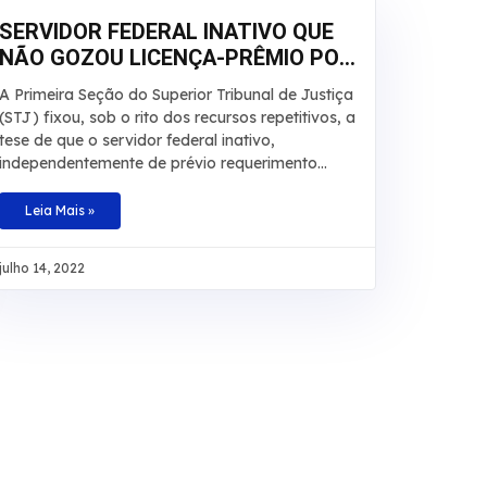
SERVIDOR FEDERAL INATIVO QUE
NÃO GOZOU LICENÇA-PRÊMIO POR
QUALQUER MOTIVO DEVE RECEBER
A Primeira Seção do Superior Tribunal de Justiça
EM DINHEIRO
(STJ) fixou, sob o rito dos recursos repetitivos, a
tese de que o servidor federal inativo,
independentemente de prévio requerimento
administrativo, tem direito à conversão em
dinheiro da licença-prêmio não usufruída
Leia Mais »
durante a atividade funcional nem contada em
dobro para a aposentadoria, sob pena de
julho 14, 2022
enriquecimento ilícito do ente público. Baseado
na redação original do artigo 87, parágrafo 2º,
da Lei 8.112/1990 e no artigo 7º da Lei
9.527/1997, o colegiado definiu, também, que
não é necessário comprovar que a licença não
tenha sido tirada por necessidade do serviço. O
ministro Sérgio