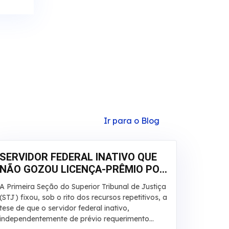
Ir para o Blog
SERVIDOR FEDERAL INATIVO QUE
NÃO GOZOU LICENÇA-PRÊMIO POR
QUALQUER MOTIVO DEVE RECEBER
A Primeira Seção do Superior Tribunal de Justiça
EM DINHEIRO
(STJ) fixou, sob o rito dos recursos repetitivos, a
tese de que o servidor federal inativo,
independentemente de prévio requerimento