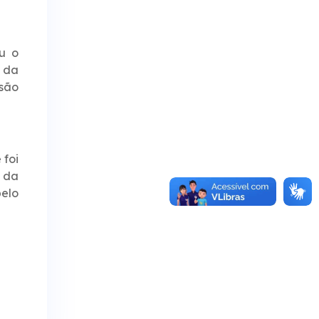
ou o
 da
isão
 foi
e da
pelo