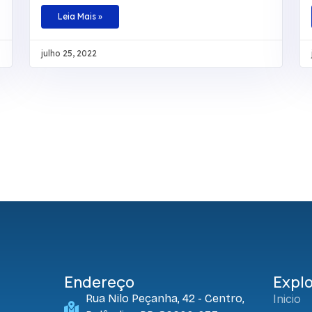
de descanso, lazer e aventuras no Hotel
Fazenda Salto Bandeirantes, em Santa Fé,
Leia Mais »
Paraná. Na ocasião, haviam atividades para
todos os gostos: tirolesa, cachoeira, trilha,
julho 25, 2022
pedalinho, caiaque, arborismo, escalada,
hidroginástica e piscinas. A ideia foi comemorar
essa data especial proporcionando aos
colaboradores um momento que fosse
marcante para cada um e que fugisse do
tradicional, com descontração, tempo de
qualidade e contato com a natureza em
companhia da família
Endereço
Explo
Rua Nilo Peçanha, 42 - Centro,
Inicio