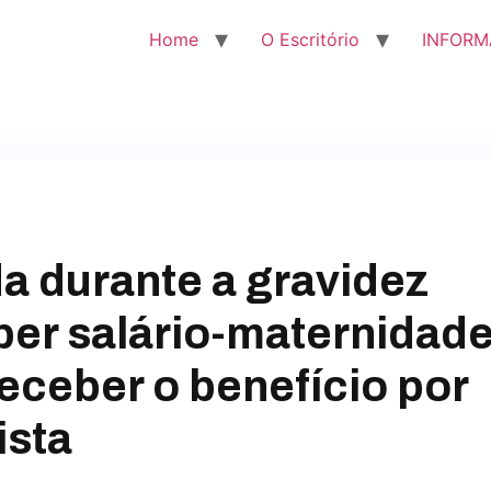
Home
O Escritório
INFORM
a durante a gravidez
ber salário-maternidad
eceber o benefício por
ista