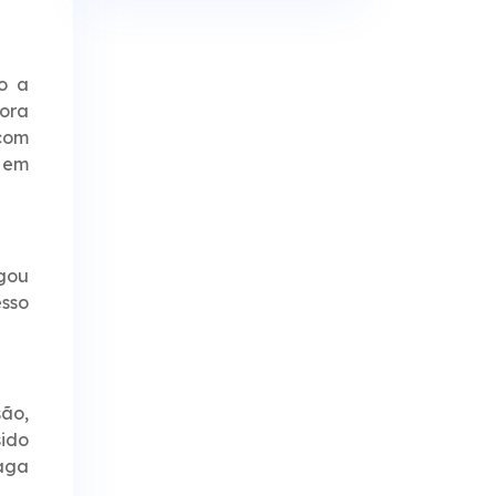
o a
ora
 com
s em
egou
esso
ão,
sido
paga