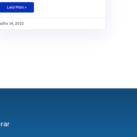
administrativo, tem direito à conversão em
dinheiro da licença-prêmio não usufruída
Leia Mais »
durante a atividade funcional nem contada em
dobro para a aposentadoria, sob pena de
julho 14, 2022
enriquecimento ilícito do ente público. Baseado
na redação original do artigo 87, parágrafo 2º,
da Lei 8.112/1990 e no artigo 7º da Lei
9.527/1997, o colegiado definiu, também, que
não é necessário comprovar que a licença não
tenha sido tirada por necessidade do serviço. O
ministro Sérgio
rar