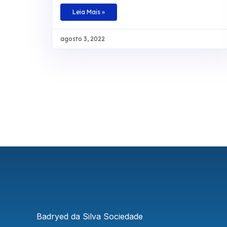
entendimento, a 3ª Turma do Tribunal Regional
Federal da 3ª Região manteve, por
Leia Mais »
unanimidade, a condenação da autarquia por
danos morais e aumentou a indenização a ser
agosto 3, 2022
paga a um segurado de R$ 20 mil para R$ 30
mil. O caso envolve um homem que teve por
diversas vezes sua aposentadoria por invalidez
interrompida pelo INSS. De acordo com os
autos, o laudo técnico apontou que a
incapacidade do beneficiário é total e teve início
em junho de 2008. No recurso,
Badryed da Silva Sociedade