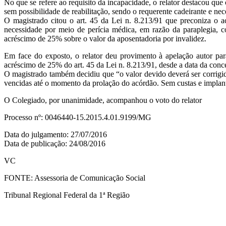
No que se refere ao requisito da incapacidade, o relator destacou que
sem possibilidade de reabilitação, sendo o requerente cadeirante e nec
O magistrado citou o art. 45 da Lei n. 8.213/91 que preconiza o a
necessidade por meio de perícia médica, em razão da paraplegia, co
acréscimo de 25% sobre o valor da aposentadoria por invalidez.
Em face do exposto, o relator deu provimento à apelação autor pa
acréscimo de 25% do art. 45 da Lei n. 8.213/91, desde a data da conc
O magistrado também decidiu que “o valor devido deverá ser corrigi
vencidas até o momento da prolação do acórdão. Sem custas e implant
O Colegiado, por unanimidade, acompanhou o voto do relator
Processo nº: 0046440-15.2015.4.01.9199/MG
Data do julgamento: 27/07/2016
Data de publicação: 24/08/2016
VC
FONTE: Assessoria de Comunicação Social
Tribunal Regional Federal da 1ª Região