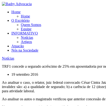
Ir
para
Home
o
Home
conteúdo
O Escritório
Quem Somos
Equipe
INFORMATIVO
Notícias
Artigos
Atuação
Nós na Sociedade
Notícias
TRF1 concede a segurado acréscimo de 25% em aposentadoria por nec
19 setembro 2016
Ao analisar o caso, o relator, juiz federal convocado César Cintra J
invalidez são: a) a qualidade de segurado; b) a carência de 12 (doze)
para atividade laboral.
Ao analisar os autos o magistrado verificou que anterior concessão 