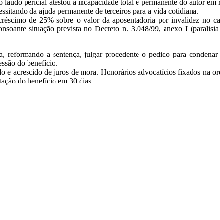
 o laudo pericial atestou a incapacidade total e permanente do autor e
essitando da ajuda permanente de terceiros para a vida cotidiana.
créscimo de 25% sobre o valor da aposentadoria por invalidez no caso
nsoante situação prevista no Decreto n. 3.048/99, anexo I (paralisi
ra, reformando a sentença, julgar procedente o pedido para condenar
essão do benefício.
do e acrescido de juros de mora. Honorários advocatícios fixados na o
ação do benefício em 30 dias.