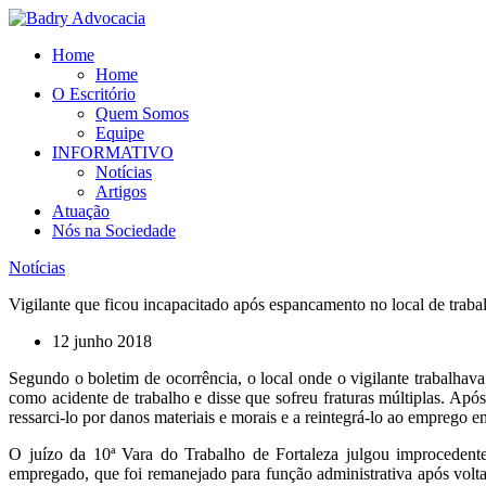
Ir
para
Home
o
Home
conteúdo
O Escritório
Quem Somos
Equipe
INFORMATIVO
Notícias
Artigos
Atuação
Nós na Sociedade
Notícias
Vigilante que ficou incapacitado após espancamento no local de trabal
12 junho 2018
Segundo o boletim de ocorrência, o local onde o vigilante trabalhava
como acidente de trabalho e disse que sofreu fraturas múltiplas. Apó
ressarci-lo por danos materiais e morais e a reintegrá-lo ao emprego 
O juízo da 10ª Vara do Trabalho de Fortaleza julgou improcedente
empregado, que foi remanejado para função administrativa após volt