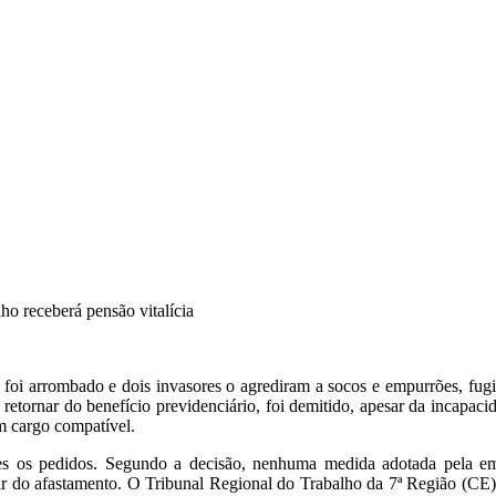
ho receberá pensão vitalícia
 foi arrombado e dois invasores o agrediram a socos e empurrões, fugi
s retornar do benefício previdenciário, foi demitido, apesar da incapac
em cargo compatível.
s os pedidos. Segundo a decisão, nenhuma medida adotada pela empr
ar do afastamento. O Tribunal Regional do Trabalho da 7ª Região (CE)