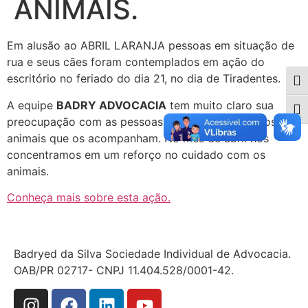
ANIMAIS.
Em alusão ao ABRIL LARANJA pessoas em situação de
rua e seus cães foram contemplados em ação do
escritório no feriado do dia 21, no dia de Tiradentes.
Alte
A equipe
BADRY ADVOCACIA
tem muito claro sua
Alte
preocupação com as pessoas vulneráveis e com os
animais que os acompanham. No mês de abril nos
concentramos em um reforço no cuidado com os
animais.
Conheça mais sobre esta ação.
Badryed da Silva Sociedade Individual de Advocacia.
OAB/PR 02717- CNPJ 11.404.528/0001-42.